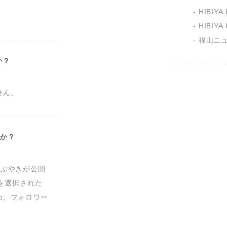
　- HIBIY
　- HIBIY
　- 福山
か？
せん。
すか？
つぶやきが公開
」を選択された
め、フォロワー