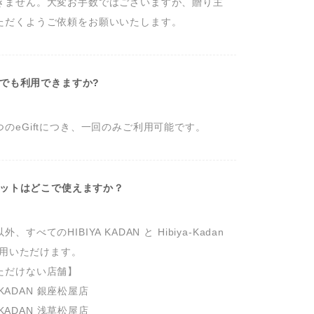
きません。大変お手数ではございますが、贈り主
ただくようご依頼をお願いいたします。
何回でも利用できますか?
のeGiftにつき、一回のみご利用可能です。
チケットはどこで使えますか？
すべてのHIBIYA KADAN と Hibiya-Kadan 
利用いただけます。

ただけない店舗】

A KADAN 銀座松屋店

A KADAN 浅草松屋店
