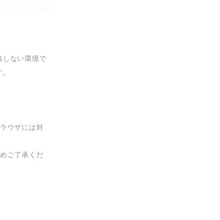
当しない環境で
。

ブラウザには対
予めご了承くだ