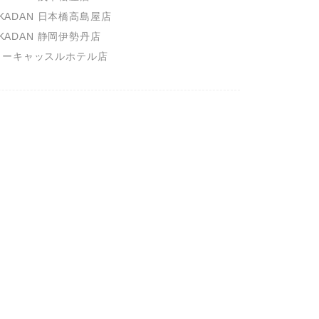
A KADAN 日本橋高島屋店

A KADAN 静岡伊勢丹店

ニューキャッスルホテル店