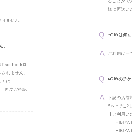
ることがで
様に再送い
おりません。
eGiftは
せん。
ご利用は一つ
cebookロ
されません。

eGiftの
しくは
上、再度ご確認
下記の店舗以外、
Styleでご
【ご利用い
　- HIBIY
　- HIBIY